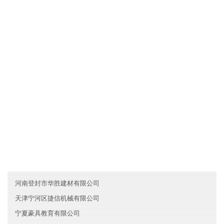
文化是一种力量，湖南雨花区杉隆汽车有限公司制度完善，但我们
却丝毫不弱视文化对于一个人组织行为的作用。我们把组织文化看
作是非常重要的道德力量，有时甚至是根本性的和决定性的。所
以，我们总是"兵马未动，文化先行"。我们依靠既有的组织文化去选
择人，也依靠它去影响人，改变人，约束人。文化就是我们的灵
魂。
友情链接
黑龙江瑞丰科技有限公司
河南二七区煌宇教育有限公司
天津西青区嘉青教育有限公司
河南登封市华胜建材有限公司
天津宁河区捷信机械有限公司
宁夏豪具教育有限公司